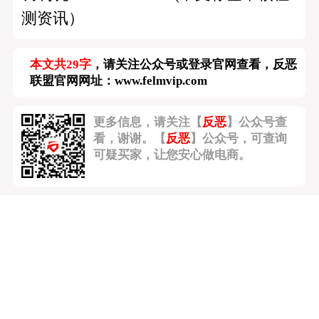
测资讯）
本文共29字
，请关注公众号或登录官网查看，反恶
联盟官网网址：
www.felmvip.com
更多信息，请关注【
反恶
】公众号查
看，谢谢。【
反恶
】公众号，可查询
可疑买家，让您安心做电商。