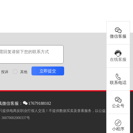
微信客服
在线客服
投诉

其他
联系电话
线微信客服：
17679188102
公众号
只提供电商反职业打假人交流！不提供数据买卖及查看服务，以公益
6070002000337号
小程序