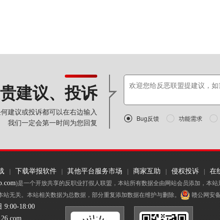
贵建议、投诉
任何建议或投诉都可以在右边输入

Bug反馈

功能需求

我们一定会第一时间为您回复
载
下载举报软件
其他平台服务市场
商家互助
侵权投诉
在
|
|
|
|
|
p.com
)是一个开放共享的反职业打假人联盟，本站所有数据全由网站会员添加，本站
本站无关。本站相关数据为总数据，部分重复添加数据在维护与删除。
赣公网安备 3
:00-18:00
126.com