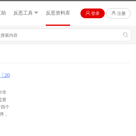
互助
反恶工具
反恶资料库
登录
注册
20
市市
监督
“四个
序，