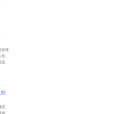
督管理
人民
装监
）列
规范
原则