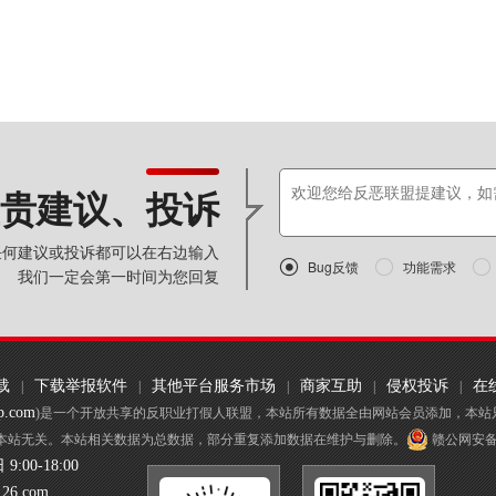
贵建议、投诉
任何建议或投诉都可以在右边输入

Bug反馈

功能需求

我们一定会第一时间为您回复
载
下载举报软件
其他平台服务市场
商家互助
侵权投诉
在
|
|
|
|
|
p.com
)是一个开放共享的反职业打假人联盟，本站所有数据全由网站会员添加，本站
本站无关。本站相关数据为总数据，部分重复添加数据在维护与删除。
赣公网安备 3
:00-18:00
126.com