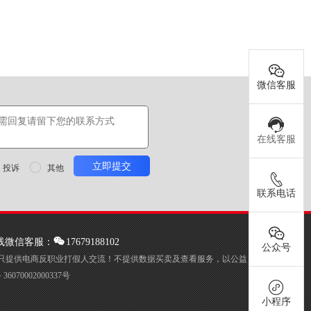
微信客服
在线客服
投诉

其他
联系电话
线微信客服：
17679188102
公众号
只提供电商反职业打假人交流！不提供数据买卖及查看服务，以公益
6070002000337号
小程序